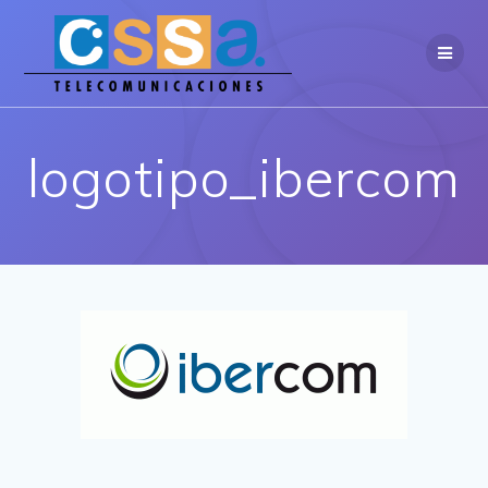
Saltar
al
contenido
logotipo_ibercom